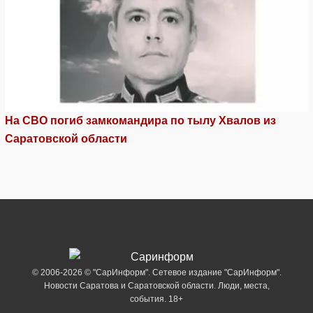
На СВО погиб замкомандира по тылу Хвалов из
Саратовской области
© 2006-2026 © "СарИнформ". Сетевое издание "СарИнформ".
Новости Саратова и Саратовской области. Люди, места,
события. 18+