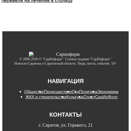
перевели на лечение в столицу
© 2006-2026 © "СарИнформ". Сетевое издание "СарИнформ".
Новости Саратова и Саратовской области. Люди, места, события. 18+
НАВИГАЦИЯ
Общество
Происшествия
Суд
Политика
Экономика
ЖКХ и строительство
Культура
Спорт
СарИнФото
КОНТАКТЫ
г. Саратов, ул. Горького, 21