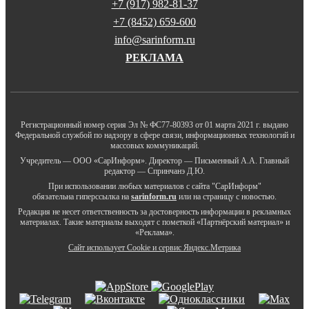
+7 (917) 982-81-37
+7 (8452) 659-600
info@sarinform.ru
РЕКЛАМА
Регистрационный номер серия Эл № ФС77-80393 от 01 марта 2021 г. выдано
Федеральной службой по надзору в сфере связи, информационных технологий и
массовых коммуникаций.
Учредитель — ООО «СарИнформ». Директор — Письменный А.А. Главный
редактор — Спринчанэ Д.Ю.
При использовании любых материалов с сайта "СарИнформ"
обязательна гиперссылка на
sarinform.ru
или на страницу с новостью.
Редакция не несет ответственность за достоверность информации в рекламных
материалах. Такие материалы выходят с пометкой «Партнёрский материал» и
«Реклама».
Сайт использует Cookie и сервиc Яндекс.Метрика