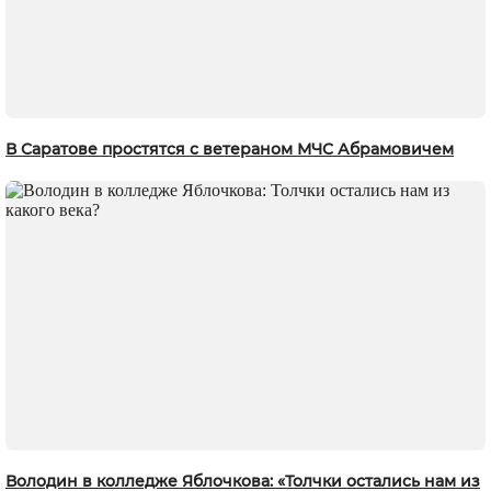
В Саратове простятся с ветераном МЧС Абрамовичем
Володин в колледже Яблочкова: «Толчки остались нам из