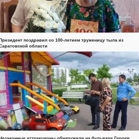
Президент поздравил со 100-летием труженицу тыла из
Саратовской области
Незаконные аттракционы обнаружили на бульваре Героев