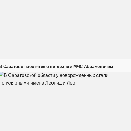
В Саратове простятся с ветераном МЧС Абрамовичем