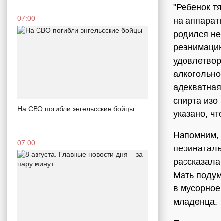
"Ребенок т
07:00
на аппара
родился не
реанимацию
удовлетвор
алкогольно
адекватная
спирта изо
На СВО погибли энгельсские бойцы
указано, чт
Напомним, 
07:00
перинаталь
рассказала
Мать подум
в мусорное
младенца.