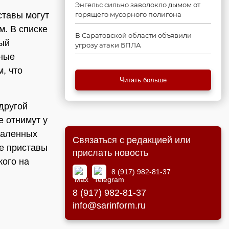
Энгельс сильно заволокло дымом от
ставы могут
горящего мусорного полигона
. В списке
В Саратовской области объявили
ный
угрозу атаки БПЛА
дные
, что
Читать больше
другой
е отнимут у
даленных
Связаться с редакцией или
же приставы
прислать новость
кого на
8 (917) 982-81-37
8 (917) 982-81-37
info@sarinform.ru