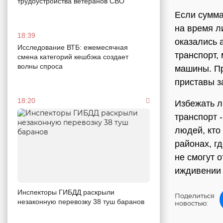
трудоустройства ветеранов СВО
Если сумма
на время л
18:39
оказались 
Исследование ВТБ: ежемесячная
транспорт,
смена категорий кешбэка создает
волны спроса
машины. Пр
приставы з
18:20
Избежать л
транспорт 
людей, кто
районах, г
не смогут 
иждивении 
Инспекторы ГИБДД раскрыли
Поделиться
незаконную перевозку 38 туш баранов
новостью: