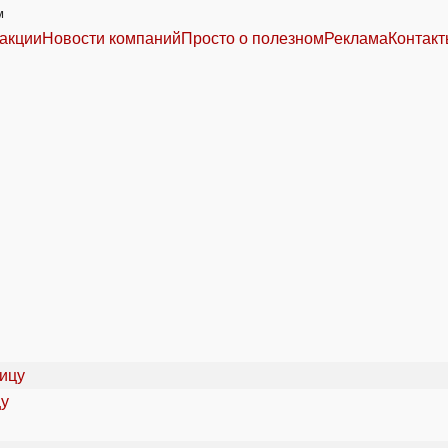
м
акции
Новости компаний
Просто о полезном
Реклама
Контак
цу