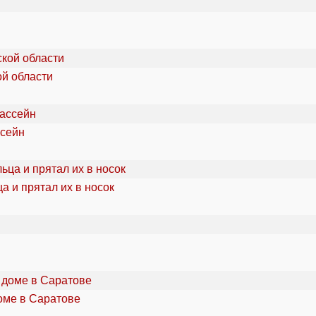
ой области
ссейн
а и прятал их в носок
оме в Саратове