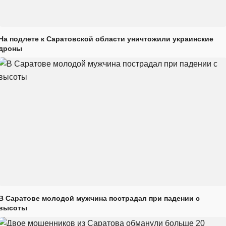
На подлете к Саратовской области уничтожили украинские
дроны
В Саратове молодой мужчина пострадал при падении с
высоты