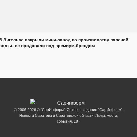
В Энгельсе вскрыли мини-завод по производству паленой
водки: ее продавали под премиум-брендом
© 2006-2026 © "СарИнформ". Сетевое издание "СарИнформ".
Новости Саратова и Саратовской области. Люди, места,
события. 18+