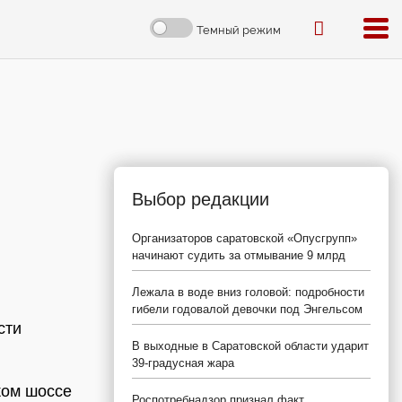
Темный режим
Выбор редакции
Организаторов саратовской «Опусгрупп»
начинают судить за отмывание 9 млрд
Лежала в воде вниз головой: подробности
гибели годовалой девочки под Энгельсом
сти
В выходные в Саратовской области ударит
39-градусная жара
ком шоссе
Роспотребнадзор признал факт