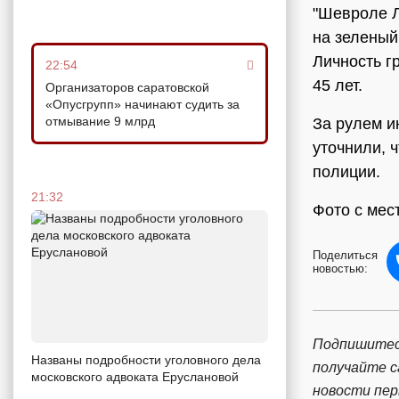
"Шевроле Л
на зеленый
Личность г
22:54
45 лет.
Организаторов саратовской
«Опусгрупп» начинают судить за
отмывание 9 млрд
За рулем и
уточнили, 
полиции.
21:32
Фото с мес
Поделиться
новостью:
Подпишитес
Названы подробности уголовного дела
получайте 
московского адвоката Еруслановой
новости пе