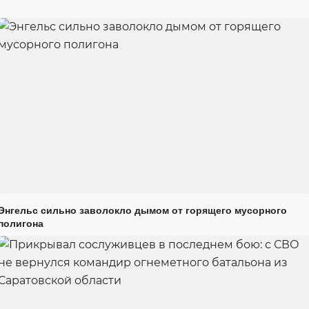
Энгельс сильно заволокло дымом от горящего мусорного
полигона