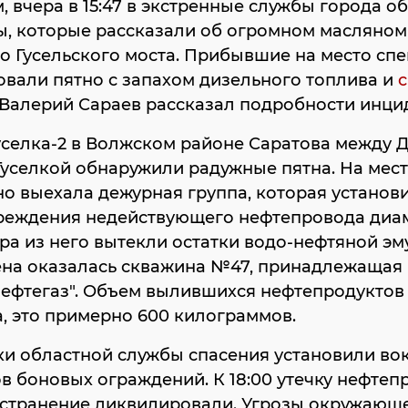
 вчера в 15:47 в экстренные службы города о
, которые рассказали об огромном масляном
о Гусельского моста. Прибывшие на место сп
вали пятно с запахом дизельного топлива и
с
 Валерий Сараев рассказал подробности инци
Гуселка-2 в Волжском районе Саратова между 
Гуселкой обнаружили радужные пятна. На мес
о выехала дежурная группа, которая установи
вреждения недействующего нефтепровода диам
а из него вытекли остатки водо-нефтяной эм
на оказалась скважина №47, принадлежащая
ефтегаз". Объем вылившихся нефтепродуктов -
, это примерно 600 килограммов.
и областной службы спасения установили вок
в боновых ограждений. К 18:00 утечку нефтеп
остранение ликвидировали. Угрозы окружающ