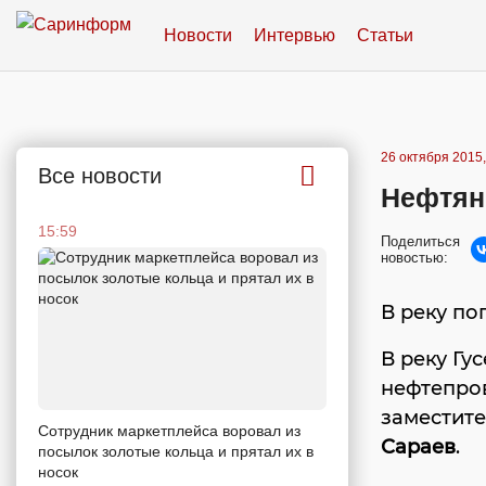
Новости
Интервью
Статьи
26 октября 2015,
Все новости
Нефтяно
15:59
Поделиться
новостью:
В реку п
В реку Гу
нефтепров
заместите
Сотрудник маркетплейса воровал из
Сараев
.
посылок золотые кольца и прятал их в
носок