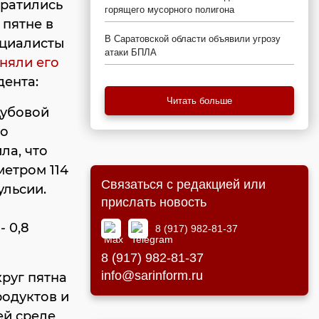
братились
горящего мусорного полигона
 пятне в
В Саратовской области объявили угрозу
ециалисты
атаки БПЛА
няли его
дента:
Читать больше
Дубовой
то
ла, что
етром 114
Связаться с редакцией или
ульсии.
прислать новость
 0,8
8 (917) 982-81-37
8 (917) 982-81-37
info@sarinform.ru
руг пятна
родуктов и
ей среде