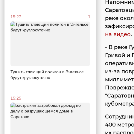
Напомним,
Саратовцы
15:27
реке окол
зафиксиро
на видео
.
- В реке 
Гривой и 
оперативн
из-за по
Тушить тлеющий полигон в Энгельсе
будут круглосуточно
миллиметр
Поврежде
"Саратовн
15:25
кубометра
Сотрудник
400 метро
их распр