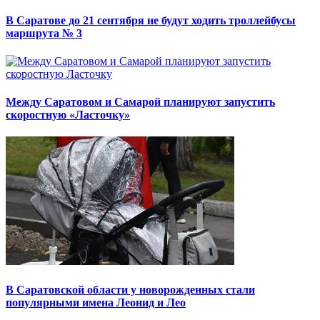
В Саратове до 21 сентября не будут ходить троллейбусы
маршрута № 3
Между Саратовом и Самарой планируют запустить
скоростную «Ласточку»
В Саратовской области у новорожденных стали
популярными имена Леонид и Лео