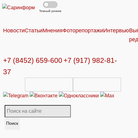
Темный режим
Новости
Статьи
Мнения
Фоторепортажи
Интервью
Вы
ре
+7 (8452) 659-600
+7 (917) 982-81-
37
Поиск