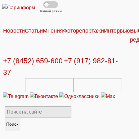
Темный режим
Новости
Статьи
Мнения
Фоторепортажи
Интервью
Вы
ре
+7 (8452) 659-600
+7 (917) 982-81-
37
Поиск