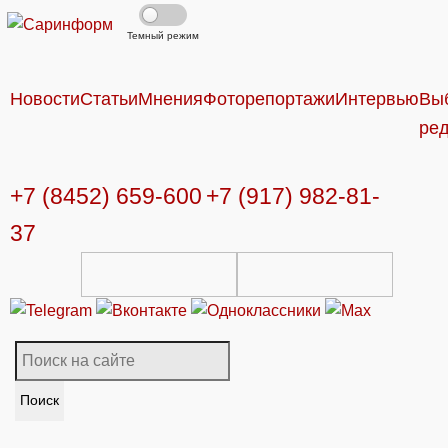
Темный режим
Новости
Статьи
Мнения
Фоторепортажи
Интервью
Вы
ре
+7 (8452) 659-600
+7 (917) 982-81-
37
Поиск