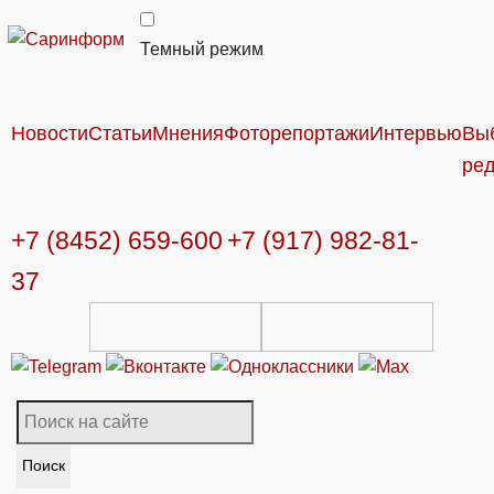
Темный режим
Новости
Статьи
Мнения
Фоторепортажи
Интервью
Вы
ре
+7 (8452) 659-600
+7 (917) 982-81-
37
Поиск