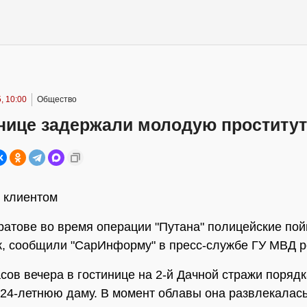
, 10:00
Общество
инице задержали молодую проститут
 клиентом
ратове во время операции "Путана" полицейские по
к, сообщили "СарИнформу" в пресс-службе ГУ МВД р
асов вечера в гостинице на 2-й Дачной стражи поряд
24-летнюю даму. В момент облавы она развлекалась