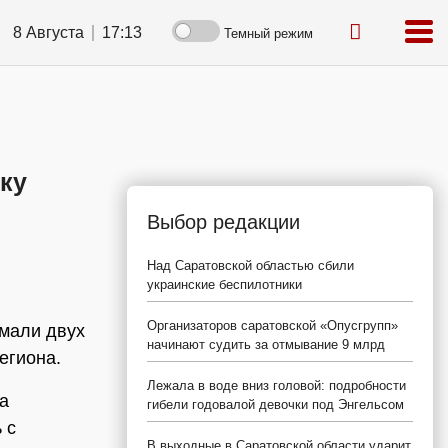
8 Августа
17:13
Темный режим
ку
Выбор редакции
Над Саратовской областью сбили
украинские беспилотники
Организаторов саратовской «Опусгрупп»
ймали двух
начинают судить за отмывание 9 млрд
егиона.
Лежала в воде вниз головой: подробности
ка
гибели годовалой девочки под Энгельсом
 с
В выходные в Саратовской области ударит