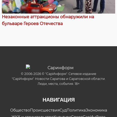
Незаконные аттракционы обнаружили на
бульваре Героев Отечества
© 2006-2026 © "СарИнформ". Сетевое издание
"СарИнформ". Новости Саратова и Саратовской области.
Люди, места, события. 18+
НАВИГАЦИЯ
Общество
Происшествия
Суд
Политика
Экономика
ЖКХ и строительство
Культура
Спорт
СарИнФото