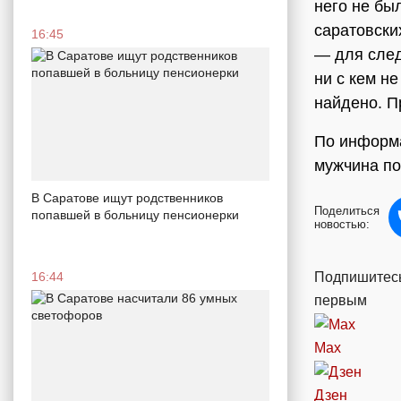
него не бы
саратовски
16:45
— для след
ни с кем н
найдено. П
По информа
мужчина по
В Саратове ищут родственников
Поделиться
попавшей в больницу пенсионерки
новостью:
Подпишитесь
16:44
первым
Max
Дзен