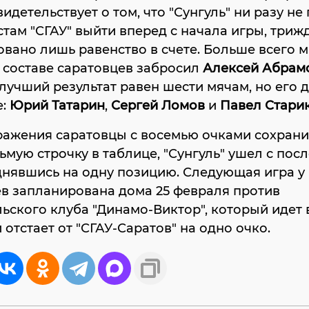
видетельствует о том, что "Сунгуль" ни разу не
там "СГАУ" выйти вперед с начала игры, три
вано лишь равенство в счете. Больше всего м
в составе саратовцев забросил
Алексей Абрам
 лучший результат равен шести мячам, но его 
е:
Юрий Татарин
,
Сергей Ломов
и
Павел Стари
ражения саратовцы с восемью очками сохрани
ьмую строчку в таблице, "Сунгуль" ушел с пос
днявшись на одну позицию. Следующая игра у
в запланирована дома 25 февраля против
ьского клуба "Динамо-Виктор", который идет 
 отстает от "СГАУ-Саратов" на одно очко.