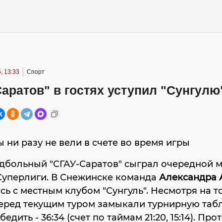
, 13:33
Спорт
аратов" в гостях уступил "Сунгулю
 ни разу не вели в счете во время игры
дбольный "СГАУ-Саратов" сыграл очередной м
Суперлиги. В Снежинске команда
Александра 
сь с местным клубом "Сунгуль". Несмотря на то
еред текущим туром замыкали турнирную табл
едить - 36:34 (счет по таймам 21:20, 15:14). Про