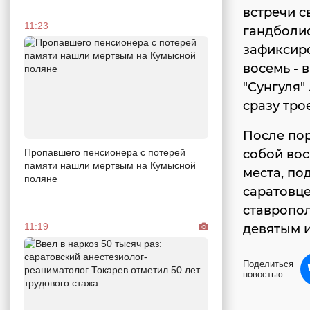
встречи с
11:23
гандболис
зафиксиро
восемь - 
"Сунгуля"
сразу тро
После по
собой вос
Пропавшего пенсионера с потерей
памяти нашли мертвым на Кумысной
места, по
поляне
саратовце
ставропол
11:19
девятым и
Поделиться
новостью: