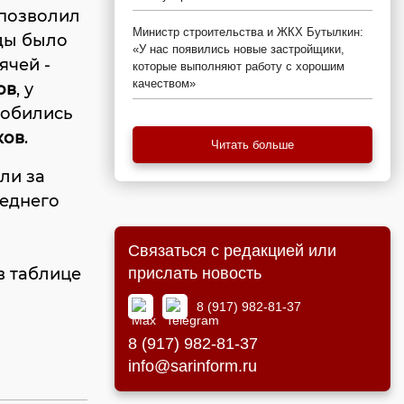
 позволил
Министр строительства и ЖКХ Бутылкин:
жды было
«У нас появились новые застройщики,
ячей -
которые выполняют работу с хорошим
качеством»
ов
, у
добились
ков
.
Читать больше
ли за
леднего
Связаться с редакцией или
в таблице
прислать новость
8 (917) 982-81-37
8 (917) 982-81-37
info@sarinform.ru