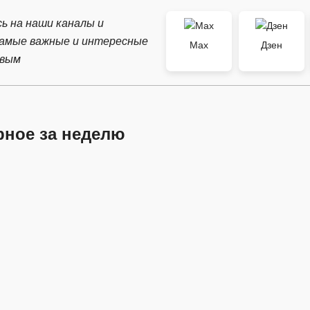
ь на наши каналы и
самые важные и интересные
Max
Дзен
рвым
рное за неделю