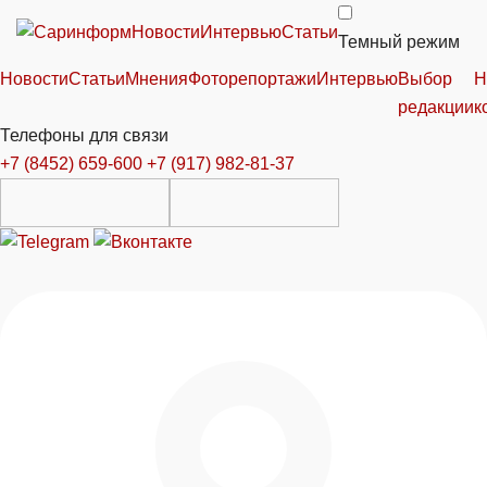
Новости
Интервью
Статьи
Темный режим
Новости
Статьи
Мнения
Фоторепортажи
Интервью
Выбор
Н
редакции
к
Телефоны для связи
+7 (8452) 659-600
+7 (917) 982-81-37