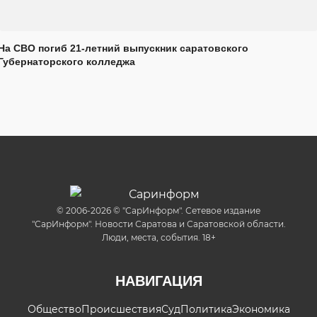
На СВО погиб 21-летний выпускник саратовского
Губернаторского колледжа
© 2006-2026 © "СарИнформ". Сетевое издание
"СарИнформ". Новости Саратова и Саратовской области.
Люди, места, события. 18+
НАВИГАЦИЯ
Общество
Происшествия
Суд
Политика
Экономика