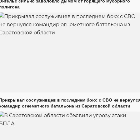
Энгельс сильно заволокло дымом от горящего мусорного
полигона
Прикрывал сослуживцев в последнем бою: с СВО не вернулс
командир огнеметного батальона из Саратовской области