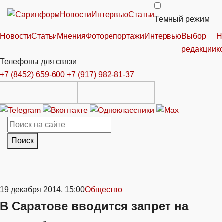
Новости
Интервью
Статьи
Темный режим
Новости
Статьи
Мнения
Фоторепортажи
Интервью
Выбор
Н
редакции
к
Телефоны для связи
+7 (8452) 659-600
+7 (917) 982-81-37
Поиск
19 декабря 2014, 15:00
Общество
В Саратове вводится запрет на