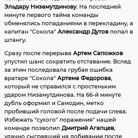
Эльдару Низамутдинову
. На последней
минуте первого тайма команды
обменялись попаданиями в перекладину, а
капитан "Сокола"
Александр Дутов
попал в
штангу.
Сразу после перерыва
Артем Сапожков
упустил шанс сократить отставание. Вслед
за этим последовала грубая ошибка
вратаря "Сокола"
Артема Федорова
,
который не справился с простеньким
ударом Низамутдинова. На 66-й минуте
дубль оформил и Самодин, метко
пробивший головой после подачи слева.
Избежать "сухого" поражения" нашей
команде позволил
Дмитрий Агапцев
,
удачно сыгравший на добивании после