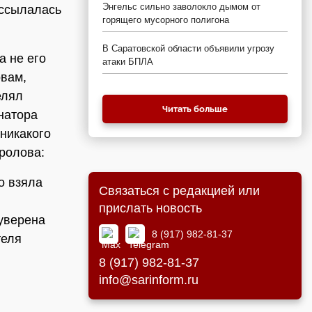
Энгельс сильно заволокло дымом от
 ссылалась
горящего мусорного полигона
В Саратовской области объявили угрозу
 а не его
атаки БПЛА
овам,
елял
Читать больше
рнатора
 никакого
ролова:
о взяла
Связаться с редакцией или
прислать новость
 уверена
8 (917) 982-81-37
теля
8 (917) 982-81-37
info@sarinform.ru