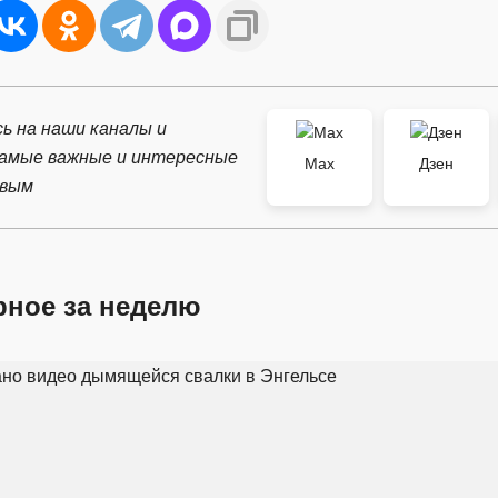
ь на наши каналы и
самые важные и интересные
Max
Дзен
рвым
рное за неделю