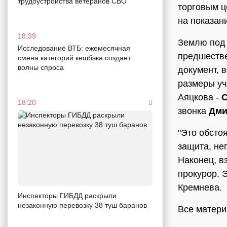
трудоустройства ветеранов СВО
торговым ц
на показан
18:39
Землю под
Исследование ВТБ: ежемесячная
предшеств
смена категорий кешбэка создает
волны спроса
документ, 
размеры уч
Аяцкова -
С
18:20
звонка
Дми
"Это обсто
защита, не
Наконец, в
прокурор. 
Кремнева.
Инспекторы ГИБДД раскрыли
незаконную перевозку 38 туш баранов
Все матери