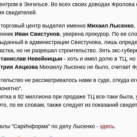
ентром в Энгельсе. Во всех своих доводах Фролова
ия свидетелей.
 торговый центр выделял именно
Михаил Лысенко
,
енник
Иван Свистунов
, уверена прокурор. По ее сл
выданный в администрации Свистунова, лишь опред
астка, но не разрешал строительство. Зять экс-губе
танислав Невейницын
- хоть и имел долю в ТЦ, но
трия Аяцкова
Михаилу Лысенко не было, считает Ф
ятельство не рассматривалось нами в суде, откуда ег
понятно".
зятка в 92 миллиона при продаже ТЦ все-таки была,
Это, по ее словам, также следует из показаний свиде
алы "СарИнформа" по делу Лысенко -
здесь
.