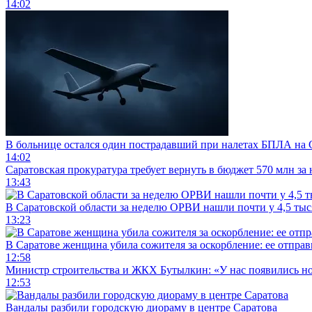
14:02
В больнице остался один пострадавший при налетах БПЛА на 
14:02
Саратовская прокуратура требует вернуть в бюджет 570 млн за
13:43
В Саратовской области за неделю ОРВИ нашли почти у 4,5 ты
13:23
В Саратове женщина убила сожителя за оскорбление: ее отправ
12:58
Министр строительства и ЖКХ Бутылкин: «У нас появились но
12:53
Вандалы разбили городскую диораму в центре Саратова