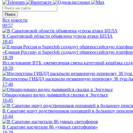
Поиск
Все новости
00:57
В Саратовской области объявлена угроза атаки БПЛА
18:45
«Единая Россия» и SuperJob создадут общероссийскую платфор
18:39
Исследование ВТБ: ежемесячная смена категорий кешбэка созд
18:20
Инспекторы ГИБДД раскрыли незаконную перевозку 38 туш б
17:40
Обнародовано видео дымящейся свалки в Энгельсе
16:45
В Саратове ищут родственников попавшей в больницу пенсио
16:44
В Саратове насчитали 86 «умных светофоров»
16:29