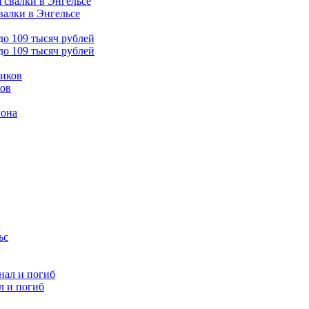
валки в Энгельсе
до 109 тысяч рублей
ков
гона
л и погиб