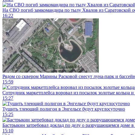
На СВО погиб замкомандира по тылу Хвалов из Саратовской о
16:22
Рядом со сквером Марины Расковой снесут луна-парк и бассей
15:59
Сотрудник маркетплейса воровал из посылок золотые кольца и 
15:27
Тушить тлеющий полигон в Энгельсе будут круглосуточно
15:25
Бастрыкин затребовал доклад по делу о разрушающемся доме в
15:10