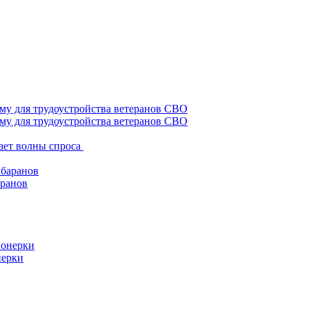
му для трудоустройства ветеранов СВО
ает волны спроса
аранов
нерки