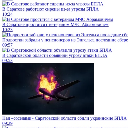
В Саратове работают сирены из-за угрозы БПЛА
10:24
В Саратове простятся с ветераном МЧС Абрамовичем
10:23
Подростки забрали у пенсионеров из Энгельса последние сбер
09:57
В Саратовской области объявили угрозу атаки БПЛА
09:53
Над «соседями» Саратовской области сбили украинские БПЛА
09:29