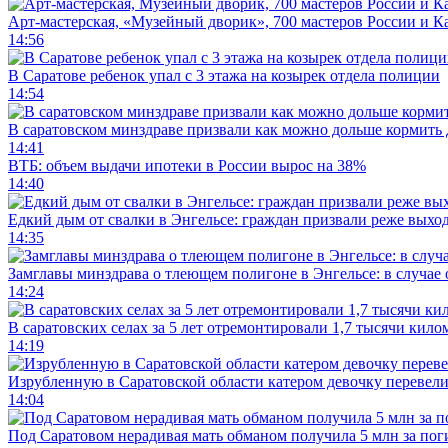
Арт-мастерская, «Музейный дворик», 700 мастеров России и Ка
14:56
В Саратове ребенок упал с 3 этажа на козырек отдела полиции
14:54
В саратовском минздраве призвали как можно дольше кормить
14:41
ВТБ: объем выдачи ипотеки в России вырос на 38%
14:40
Едкий дым от свалки в Энгельсе: граждан призвали реже выхо
14:35
Замглавы минздрава о тлеющем полигоне в Энгельсе: в случае
14:24
В саратовских селах за 5 лет отремонтировали 1,7 тысячи кило
14:19
Изрубленную в Саратовской области катером девочку перевели
14:04
Под Саратовом нерадивая мать обманом получила 5 млн за по