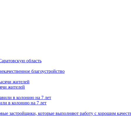
Саратовскую область
 некачественное благоустройство
сячи жителей
или в колонию на 7 лет
вые застройщики, которые выполняют работу с хорошим качест