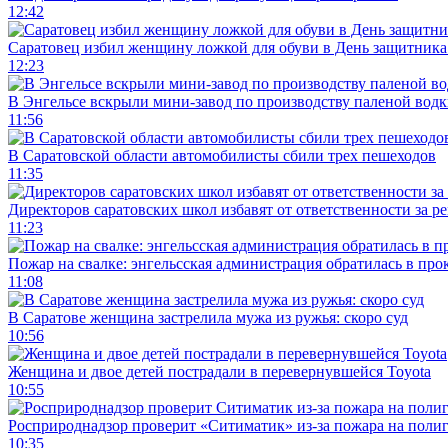
12:42
Саратовец избил женщину ложкой для обуви в День защитника
12:23
В Энгельсе вскрыли мини-завод по производству паленой водк
11:56
В Саратовской области автомобилисты сбили трех пешеходов
11:35
Директоров саратовских школ избавят от ответственности за р
11:23
Пожар на свалке: энгельсская администрация обратилась в про
11:08
В Саратове женщина застрелила мужа из ружья: скоро суд
10:56
Женщина и двое детей пострадали в перевернувшейся Toyota
10:55
Росприроднадзор проверит «Ситиматик» из-за пожара на поли
10:35