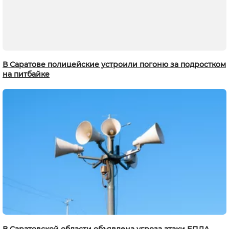
В Саратове полицейские устроили погоню за подростком
на питбайке
В Саратовской области объявлена угроза атаки БПЛА