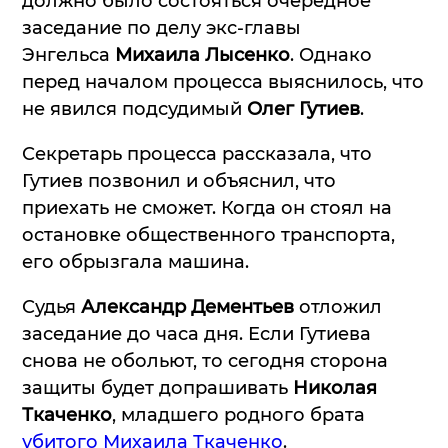
должно было состояться очередное
заседание по делу экс-главы
Энгельса
Михаила Лысенко
. Однако
перед началом процесса выяснилось, что
не явился подсудимый
Олег Гутиев
.
Секретарь процесса рассказала, что
Гутиев позвонил и объяснил, что
приехать не сможет. Когда он стоял на
остановке общественного транспорта,
его обрызгала машина.
Судья
Александр Дементьев
отложил
заседание до часа дня. Если Гутиева
снова не обольют, то сегодня сторона
защиты будет допрашивать
Николая
Ткаченко
, младшего родного брата
убитого Михаила Ткаченко
.