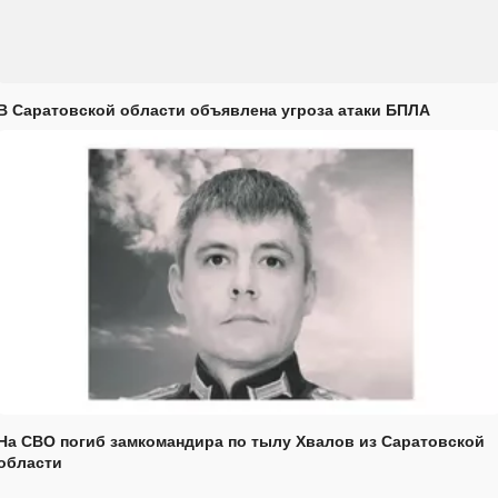
В Саратовской области объявлена угроза атаки БПЛА
На СВО погиб замкомандира по тылу Хвалов из Саратовской
области