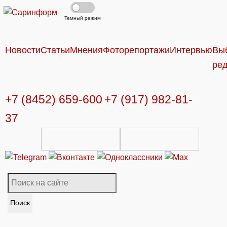
Темный режим
Новости
Статьи
Мнения
Фоторепортажи
Интервью
Вы
ре
+7 (8452) 659-600
+7 (917) 982-81-
37
Поиск