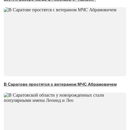
В Саратове простятся с ветераном МЧС Абрамовичем