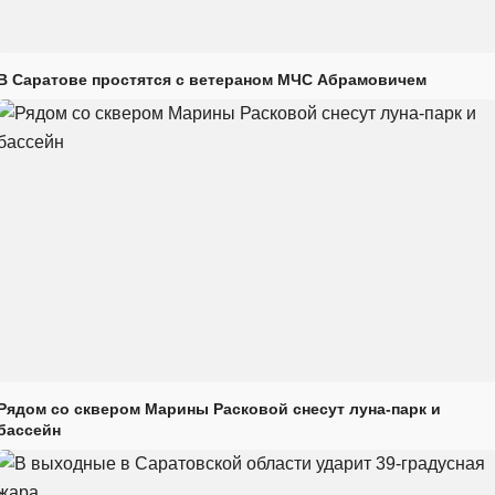
В Саратове простятся с ветераном МЧС Абрамовичем
Рядом со сквером Марины Расковой снесут луна-парк и
бассейн