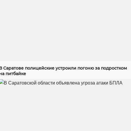
В Саратове полицейские устроили погоню за подростком
на питбайке