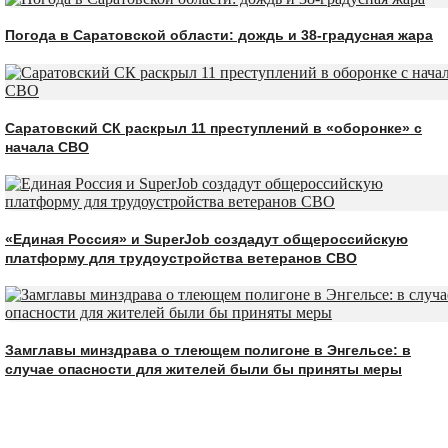
Погода в Саратовской области: дождь и 38-градусная жара
Саратовский СК раскрыл 11 преступлений в «оборонке» с
начала СВО
«Единая Россия» и SuperJob создадут общероссийскую
платформу для трудоустройства ветеранов СВО
Замглавы минздрава о тлеющем полигоне в Энгельсе: в
случае опасности для жителей были бы приняты меры