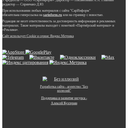
Учредитель — ООО «СарИнформ». Директор — Письменный А.А. Главный
редактор — Спринчанэ Д.Ю.
При использовании любых материалов с сайта "СарИнформ"
обязательна гиперссылка на
sarinform.ru
или на страницу с новостью.
Редакция не несет ответственность за достоверность информации в рекламных
материалах. Такие материалы выходят с пометкой «Партнёрский материал» и
«Реклама».
Сайт использует Cookie и сервиc Яндекс.Метрика
Разработка сайта - агентство "Без
иллюзий"
Поддержка и развитие ресурса -
Алексей Кухтерин