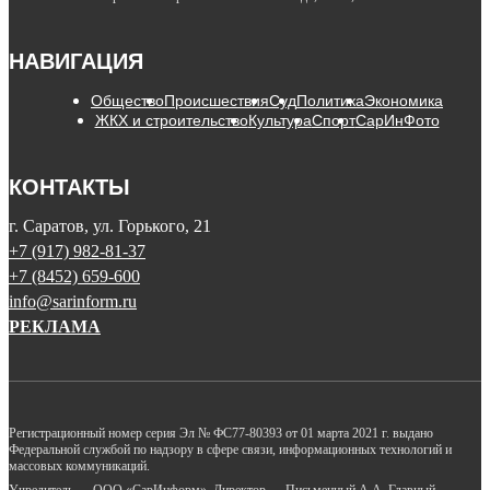
НАВИГАЦИЯ
Общество
Происшествия
Суд
Политика
Экономика
ЖКХ и строительство
Культура
Спорт
СарИнФото
КОНТАКТЫ
г. Саратов, ул. Горького, 21
+7 (917) 982-81-37
+7 (8452) 659-600
info@sarinform.ru
РЕКЛАМА
Регистрационный номер серия Эл № ФС77-80393 от 01 марта 2021 г. выдано
Федеральной службой по надзору в сфере связи, информационных технологий и
массовых коммуникаций.