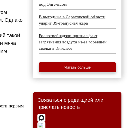
под Энгельсом
том
В выходные в Саратовской области
и. Однако
ударит 39-градусная жара
ий такой
Роспотребнадзор признал факт
загрязнения воздуха из-за горевшей
ри мяча
свалки в Энгельсе
шим
Читать больше
Связаться с редакцией или
ости первым
прислать новость