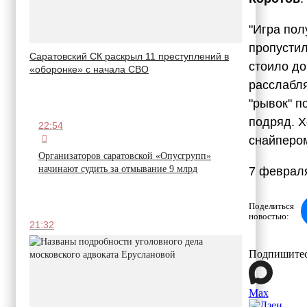
"Игра пол
пропустил
Саратовский СК раскрыл 11 преступлений в
стоило до
«оборонке» с начала СВО
расслабля
"рывок" п
подряд. 
22:54
снайперо
Организаторов саратовской «Опусгрупп»
начинают судить за отмывание 9 млрд
7 февраля
Поделиться
новостью:
21:32
Подпишитес
Max