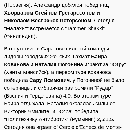
(Норвегия). Александр добился побед над
Хьорваром Стейном Гретарссоном
и
Н
иколаем Вестребек-Петерсеном
. Сегодня
"Малахит" встречается с "Tammer-Shakki"
(Финляндия).
В отсутствие в Саратове сильной команды
лидеры городских женских шахмат
Баира
Кованова
и
Наталия Погонина
играют за "Югру"
(Ханты-Мансийск). В первом туре Кованова
победила
Сару Ясимович
, у Погониной не было
соперницы, и сибирячки разгромили "Рудар"
(Босния и Герцеговина) 4:0. Во втором туре
Баира отдыхала, Наталия оказалась сильнее
Виктории Чмилите, и "Югра" победила
"Политехнику-Антибиотик" (Румыния) 2,5:1,5.
Сегодня она играет с "Cercle d'Echecs de Monte-