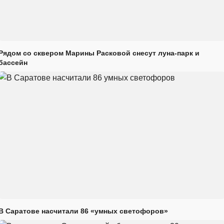
Рядом со сквером Марины Расковой снесут луна-парк и
бассейн
В Саратове насчитали 86 «умных светофоров»