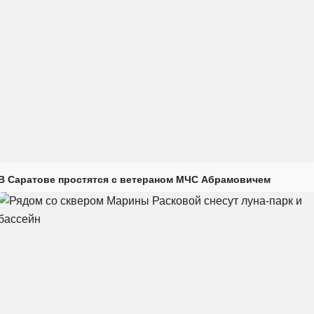
В Саратове простятся с ветераном МЧС Абрамовичем