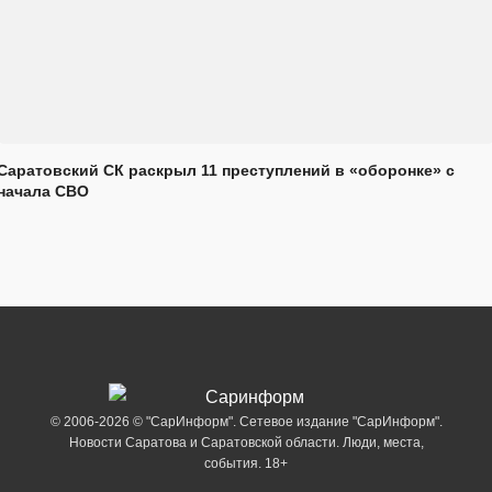
Саратовский СК раскрыл 11 преступлений в «оборонке» с
начала СВО
© 2006-2026 © "СарИнформ". Сетевое издание "СарИнформ".
Новости Саратова и Саратовской области. Люди, места,
события. 18+