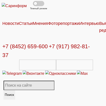
Темный режим
Новости
Статьи
Мнения
Фоторепортажи
Интервью
Вы
ре
+7 (8452) 659-600
+7 (917) 982-81-
37
Поиск