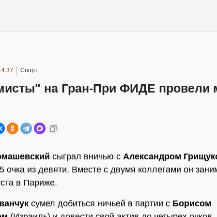
14:37
Спорт
мисты" на Гран-При ФИДЕ провели
омашевский
сыграл вничью с
Александром Грищук
,5 очка из девяти. Вместе с двумя коллегами он зани
ста в Париже.
ванчук
сумел добиться ничьей в партии с
Борисом
ом
(Израиль) и довести свой актив до четырех очков. 