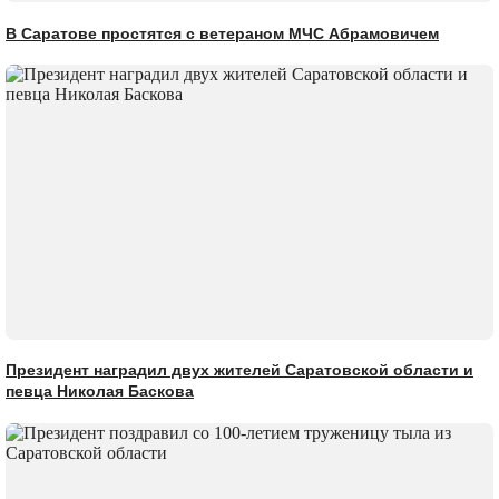
В Саратове простятся с ветераном МЧС Абрамовичем
Президент наградил двух жителей Саратовской области и
певца Николая Баскова