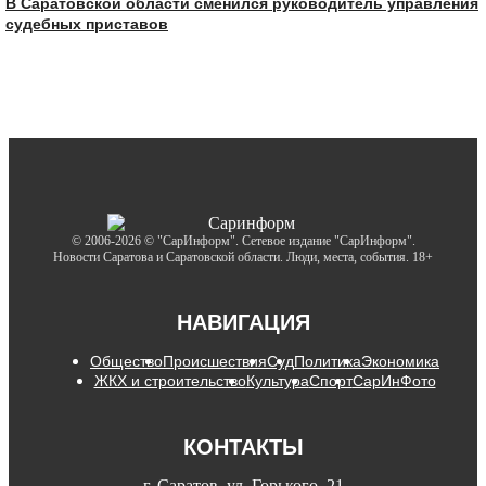
В Саратовской области сменился руководитель управления
судебных приставов
© 2006-2026 © "СарИнформ". Сетевое издание "СарИнформ".
Новости Саратова и Саратовской области. Люди, места, события. 18+
НАВИГАЦИЯ
Общество
Происшествия
Суд
Политика
Экономика
ЖКХ и строительство
Культура
Спорт
СарИнФото
КОНТАКТЫ
г. Саратов, ул. Горького, 21