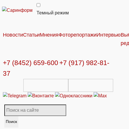
Темный режим
Новости
Статьи
Мнения
Фоторепортажи
Интервью
Вы
ре
+7 (8452) 659-600
+7 (917) 982-81-
37
Поиск