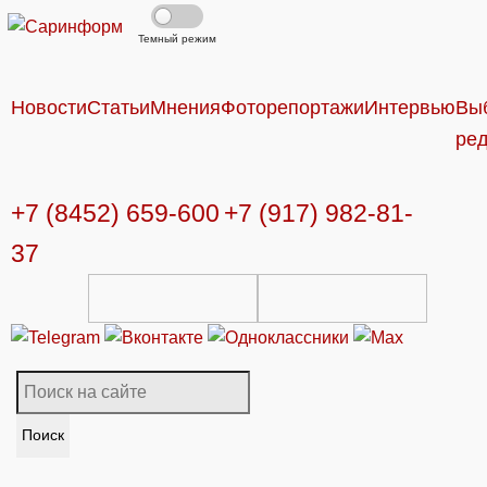
Темный режим
Новости
Статьи
Мнения
Фоторепортажи
Интервью
Вы
ре
+7 (8452) 659-600
+7 (917) 982-81-
37
Поиск