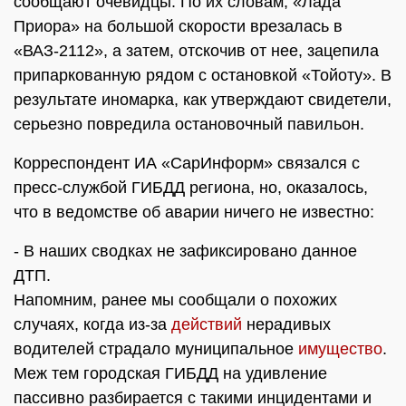
сообщают очевидцы. По их словам, «Лада
Приора» на большой скорости врезалась в
«ВАЗ-2112», а затем, отскочив от нее, зацепила
припаркованную рядом с остановкой «Тойоту». В
результате иномарка, как утверждают свидетели,
серьезно повредила остановочный павильон.
Корреспондент ИА «СарИнформ» связался с
пресс-службой ГИБДД региона, но, оказалось,
что в ведомстве об аварии ничего не известно:
- В наших сводках не зафиксировано данное
ДТП.
Напомним, ранее мы сообщали о похожих
случаях, когда из-за
действий
нерадивых
водителей страдало муниципальное
имущество
.
Меж тем городская ГИБДД на удивление
пассивно разбирается с такими инцидентами и