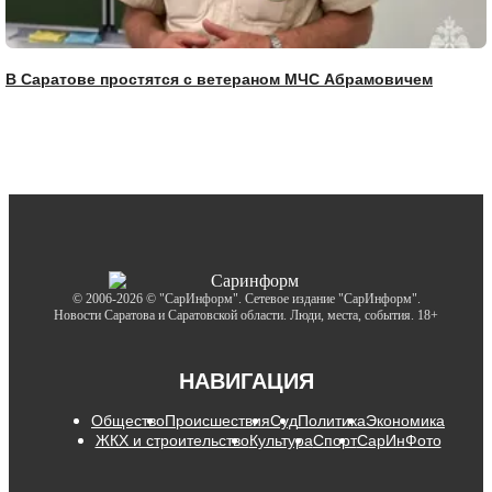
В Саратове простятся с ветераном МЧС Абрамовичем
© 2006-2026 © "СарИнформ". Сетевое издание "СарИнформ".
Новости Саратова и Саратовской области. Люди, места, события. 18+
НАВИГАЦИЯ
Общество
Происшествия
Суд
Политика
Экономика
ЖКХ и строительство
Культура
Спорт
СарИнФото