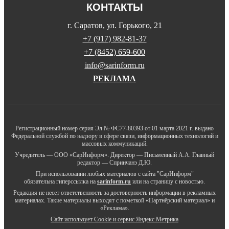
КОНТАКТЫ
г. Саратов, ул. Горького, 21
+7 (917) 982-81-37
+7 (8452) 659-600
info@sarinform.ru
РЕКЛАМА
Регистрационный номер серия Эл № ФС77-80393 от 01 марта 2021 г. выдано
Федеральной службой по надзору в сфере связи, информационных технологий и
массовых коммуникаций.
Учредитель — ООО «СарИнформ». Директор — Письменный А.А. Главный
редактор — Спринчанэ Д.Ю.
При использовании любых материалов с сайта "СарИнформ"
обязательна гиперссылка на
sarinform.ru
или на страницу с новостью.
Редакция не несет ответственность за достоверность информации в рекламных
материалах. Такие материалы выходят с пометкой «Партнёрский материал» и
«Реклама».
Сайт использует Cookie и сервиc Яндекс.Метрика