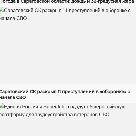
Погода в Саратовской области: дождь и 38-градусная жара
Саратовский СК раскрыл 11 преступлений в «оборонке» с
начала СВО