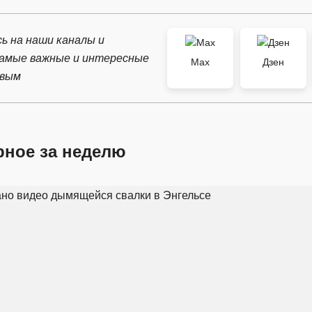
ь на наши каналы и
самые важные и интересные
Max
Дзен
рвым
рное за неделю