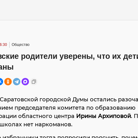
6:30
Общество
ские родители уверены, что их дети
аны
 Саратовской городской Думы остались разоч
нием председателя комитета по образованию
рации областного центра
Ирины Архиповой
. 
 школах нет наркоманов.
 избранники тогда попросили пояснить, поче