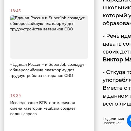
школьники
18:45
который у
образова
- Речь ид
давать со
своих дет
Виктор М
«Единая Россия» и SuperJob создадут
общероссийскую платформу для
- Откуда 
трудоустройства ветеранов СВО
употребля
Вместе с 
в данном 
18:39
Исследование ВТБ: ежемесячная
всего лиш
смена категорий кешбэка создает
волны спроса
Поделиться
новостью: