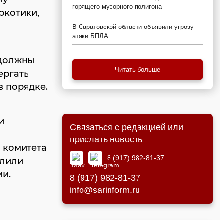
горящего мусорного полигона
ркотики,
В Саратовской области объявили угрозу
атаки БПЛА
 должны
Читать больше
ергать
в порядке.
и
Связаться с редакцией или
прислать новость
 комитета
8 (917) 982-81-37
елили
ии.
8 (917) 982-81-37
info@sarinform.ru