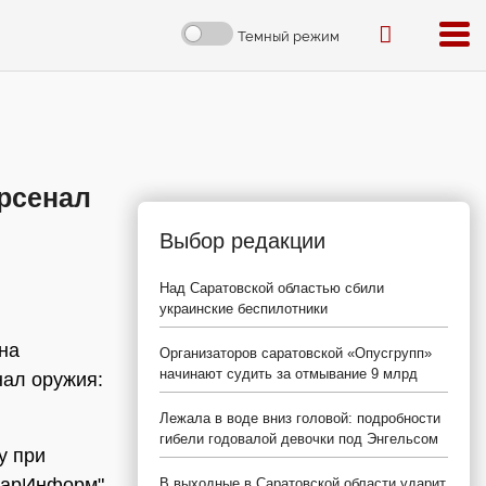
Темный режим
рсенал
Выбор редакции
Над Саратовской областью сбили
украинские беспилотники
на
Организаторов саратовской «Опусгрупп»
начинают судить за отмывание 9 млрд
нал оружия:
Лежала в воде вниз головой: подробности
гибели годовалой девочки под Энгельсом
у при
"СарИнформ"
В выходные в Саратовской области ударит