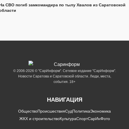
На СВО погиб замкомандира по тылу Хвалов из Саратовской
области
© 2006-2026 © "СарИнформ". Сетевое издание "СарИнформ".
Новости Саратова и Саратовской области. Люди, места,
события. 18+
НАВИГАЦИЯ
Общество
Происшествия
Суд
Политика
Экономика
ЖКХ и строительство
Культура
Спорт
СарИнФото