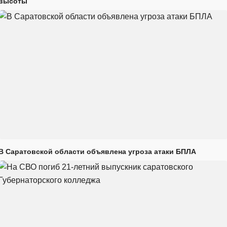
высоты
В Саратовской области объявлена угроза атаки БПЛА