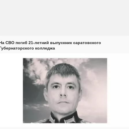
На СВО погиб 21-летний выпускник саратовского
Губернаторского колледжа