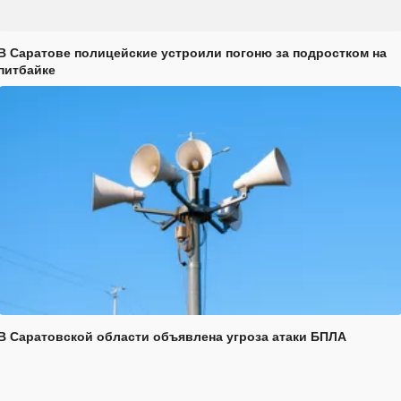
В Саратове полицейские устроили погоню за подростком на
питбайке
В Саратовской области объявлена угроза атаки БПЛА