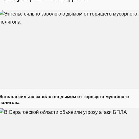
Энгельс сильно заволокло дымом от горящего мусорного
полигона