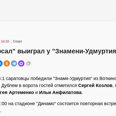
 14:10
Спорт
рсал" выиграл у "Знамени-Удмуртия
4:1 саратовцы победили "Знамя-Удмуртия" из Воткин
. Дублем в ворота гостей отметился
Сергей Козлов
,
гея Артеменко
и
Ильи Анфилатова
.
2:00 на стадионе "Динамо" состоится повторная встр
.