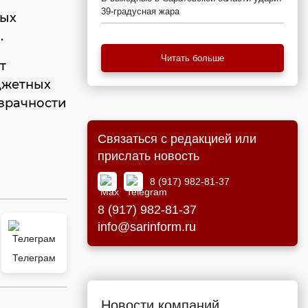
39-градусная жара
ных
.
Читать больше
т
джетных
озрачности
Связаться с редакцией или
прислать новость
8 (917) 982-81-37
8 (917) 982-81-37
info@sarinform.ru
Телеграм
Новости компаний