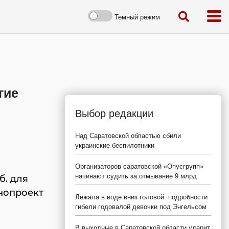
Темный режим
гие
Выбор редакции
Над Саратовской областью сбили
украинские беспилотники
Организаторов саратовской «Опусгрупп»
начинают судить за отмывание 9 млрд
б. для
нопроект
Лежала в воде вниз головой: подробности
гибели годовалой девочки под Энгельсом
В выходные в Саратовской области ударит